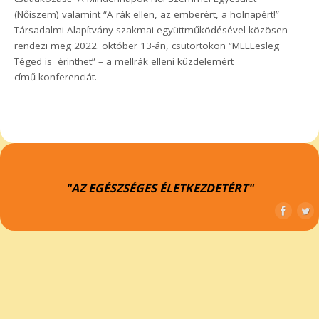
(Nőiszem) valamint “A rák ellen, az emberért, a holnapért!”
Társadalmi Alapítvány szakmai együttműködésével közösen
rendezi meg 2022. október 13-án, csütörtökön “MELLesleg
Téged is érinthet” – a mellrák elleni küzdelemért
című konferenciát.
"AZ EGÉSZSÉGES ÉLETKEZDETÉRT"