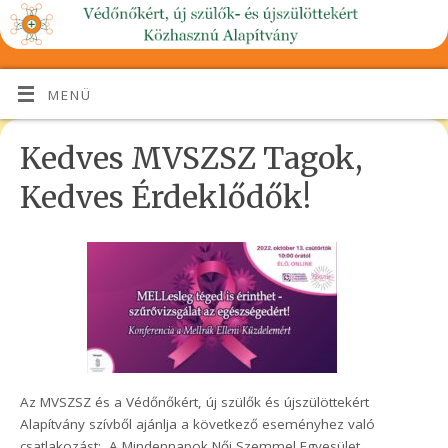
MENÜ
Kedves MVSZSZ Tagok,
Kedves Érdeklődők!
Az MVSZSZ és a Védőnőkért, új szülők és újszülöttekért
Alapítvány szívből ajánlja a következő eseményhez való
csatlakozást: A Mindennapok Női Szemmel Egyesület