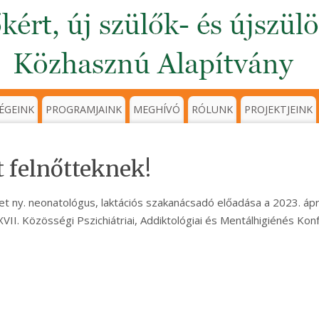
ÉGEINK
PROGRAMJAINK
MEGHÍVÓ
RÓLUNK
PROJEKTJEINK
 felnőtteknek!
t ny. neonatológus, laktációs szakanácsadó előadása a 2023. ápri
XXVII. Közösségi Pszichiátriai, Addiktológiai és Mentálhigiénés Kon