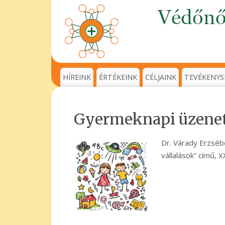
HÍREINK
ÉRTÉKEINK
CÉLJAINK
TEVÉKENYS
Gyermeknapi üzenet
Dr. Várady Erzsébe
vállalások” című, 