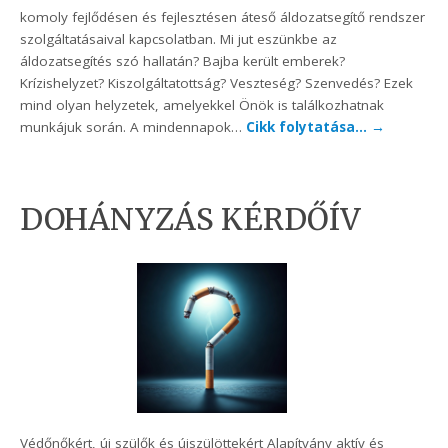
komoly fejlődésen és fejlesztésen áteső áldozatsegítő rendszer
szolgáltatásaival kapcsolatban. Mi jut eszünkbe az
áldozatsegítés szó hallatán? Bajba került emberek?
Krízishelyzet? Kiszolgáltatottság? Veszteség? Szenvedés? Ezek
mind olyan helyzetek, amelyekkel Önök is találkozhatnak
munkájuk során. A mindennapok…
Cikk folytatása…
→
DOHÁNYZÁS KÉRDŐÍV
Védőnőkért, új szülők és újszülöttekért Alapítvány aktív és