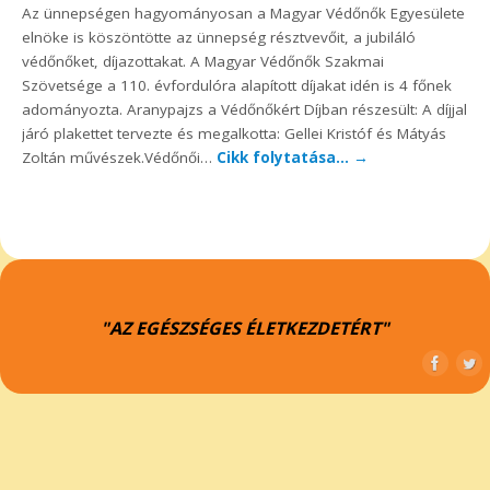
Az ünnepségen hagyományosan a Magyar Védőnők Egyesülete
elnöke is köszöntötte az ünnepség résztvevőit, a jubiláló
védőnőket, díjazottakat. A Magyar Védőnők Szakmai
Szövetsége a 110. évfordulóra alapított díjakat idén is 4 főnek
adományozta. Aranypajzs a Védőnőkért Díjban részesült: A díjjal
járó plakettet tervezte és megalkotta: Gellei Kristóf és Mátyás
Zoltán művészek.Védőnői…
Cikk folytatása…
→
"AZ EGÉSZSÉGES ÉLETKEZDETÉRT"