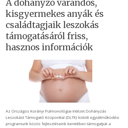
A dohányzó várandós,
kisgyermekes anyák és
családtagjaik leszokás
támogatásáról friss,
hasznos információk
Az Országos Korányi Pulmonológiai Intézet Dohányzás
Leszokást Támogató Központtal (DLTK) kötött együttműködési
programunk közös fejlesztéseink keretében támogatjuk a