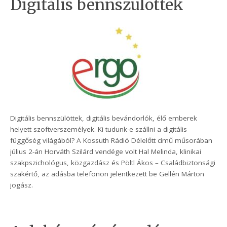
Digitális bennszülöttek
Digitális bennszülöttek, digitális bevándorlók, élő emberek
helyett szoftverszemélyek. Ki tudunk-e szállni a digitális
függőség világából? A Kossuth Rádió Délelőtt című műsorában
július 2-án Horváth Szilárd vendége volt Hal Melinda, klinikai
szakpszichológus, közgazdász és Pöltl Ákos – Családbiztonsági
szakértő, az adásba telefonon jelentkezett be Gellén Márton
jogász.