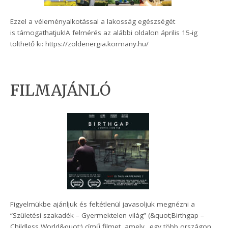
Ezzel a véleményalkotással a lakosság egészségét
is támogathatjuk!A felmérés az alábbi oldalon április 15-ig
tölthető ki: https://zoldenergia.kormany.hu/
FILMAJÁNLÓ
Figyelmükbe ajánljuk és feltétlenül javasoljuk megnézni a
“Születési szakadék – Gyermektelen világ” (&quot;Birthgap –
Childless World&quot;) című filmet, amely „egy több országon