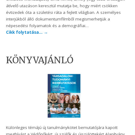
átívelő utazáson keresztül mutatja be, hogy miért csökken
évtizedek óta a születési ráta a fejlett világban. A személyes
interjúkból álló dokumentumfilmből megismerhetjük a
népesedési folyamatok és a demográfiai…
Cikk folytatása…
→
KÖNYVAJÁNLÓ
Különleges témájú új tanulmánykötet bemutatójára kapott
meghívást a Védőnőkért, új szülők és újszülöttekért Alapítvány.