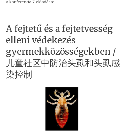
a konferencia 7 előadása:
A fejtetű és a fejtetvesség
elleni védekezés
gyermekközösségekben /
儿童社区中防治头虱和头虱感
染控制