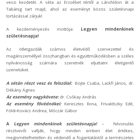
veszi kezdetét. A séta az Erzsébet tértől a Lánchídon át a
Tabánig tart majd, ahol az eseményt közös születésnapi
tortázással zárjuk!
A kezdeményezés mottója:
Legyen mindenkinek
születésnapja!
Az ötletgazdák számos életvédő szervezettel és
magánszeméllyel összhangban és együttműködésben a széles
nyilvánosság számára szeretnék eljuttatni életigenlő
üzenetüket.
A sétán részt vesz és felszólal:
Böjte Csaba, Lackfi János, dr.
Dékány Ágnes
Az esemény nagykövete:
dr. Csókay András
Az esemény fővédnökei:
Keresztes Ilona, Frivaldszky Edit,
Földi-Kovács Andrea, Móczár Gábor
A
Legyen mindenkinek születésnapja!
–
felvonulás
résztvevői vallják, hogy minden emberi élet értékes,
megismételhetetlen és védendő a fogantatástól a természetes