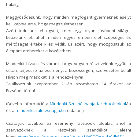
halálig.
Meggyőződésünk, hogy minden megfogant gyermeknek esélyt
kell kapnia arra, hogy megszülethessen.
Azért indultunk el együtt, mert egy olyan jövőbeni világot
képzelünk el, ahol minden egyes emberi élet szépségét és
méltóságát értékelik és védik. És azért, hogy mozgósítsuk az
életpárti embereket a közéletben!
Mindenkit hívunk és várunk, hogy vegyen részt velünk együtt a
sétán, terjessze az eseményt a közösségén, szervezetén belül!
Hívjon meg másokat is a rendezvényre!
Találkozzunk szeptember 21-én szombaton 14 órakor az
Erzsébet téren!
(Bővebb információ a
Mindenki Születésnapja facebook oldal
án
és a
mindenkiszuletesnapja.hu
oldalon.)
Csatoljuk továbbá az esemény facebook oldalát, ahol a
szervezőknek a részvételi szándékot jelezni
lehet:
https://www.facebook.com/share/16xRDDqzvdzSdk8S/