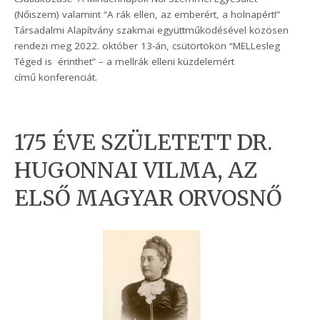
(Nőiszem) valamint “A rák ellen, az emberért, a holnapért!”
Társadalmi Alapítvány szakmai együttműködésével közösen
rendezi meg 2022. október 13-án, csütörtökön “MELLesleg
Téged is érinthet” – a mellrák elleni küzdelemért
című konferenciát.
175 ÉVE SZÜLETETT DR.
HUGONNAI VILMA, AZ
ELSŐ MAGYAR ORVOSNŐ