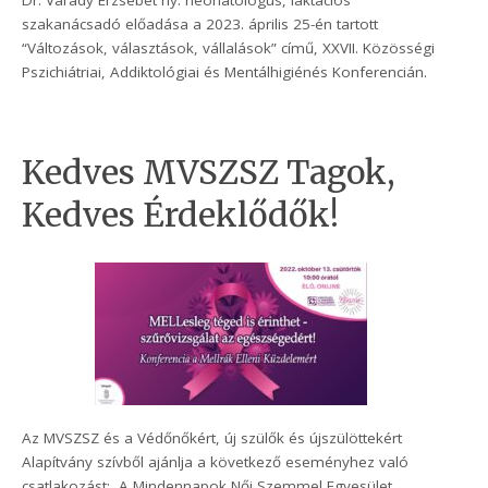
Dr. Várady Erzsébet ny. neonatológus, laktációs
szakanácsadó előadása a 2023. április 25-én tartott
“Változások, választások, vállalások” című, XXVII. Közösségi
Pszichiátriai, Addiktológiai és Mentálhigiénés Konferencián.
Kedves MVSZSZ Tagok,
Kedves Érdeklődők!
Az MVSZSZ és a Védőnőkért, új szülők és újszülöttekért
Alapítvány szívből ajánlja a következő eseményhez való
csatlakozást: A Mindennapok Női Szemmel Egyesület