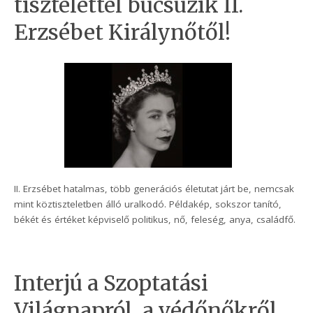
tisztelettel búcsúzik II.
Erzsébet Királynőtől!
II. Erzsébet hatalmas, több generációs életutat járt be, nemcsak
mint köztiszteletben álló uralkodó. Példakép, sokszor tanító,
békét és értéket képviselő politikus, nő, feleség, anya, családfő.
Interjú a Szoptatási
Világnapról, a védőnőkről