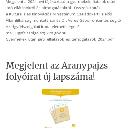
Megjelent a 2024. évi tájékoztató a gyermekek, fiatalok után
járó ellátásokról és támogatásokról. Összeállították:
a Kulturális és Innovációs Minisztérium Családokért Felelős
Államtitkárság munkatársai és Dr. Veres Gábor önkéntes segítő
Az Ügyfélszolgálati Iroda elérhetősége: E-
mail: ugyfelszolgalat@kim.gov.hu
Gyermekek_utan_jaro_elllatasok_es_tamogatasok_2024.pdf
Megjelent az Aranypajzs
folyóirat új lapszáma!