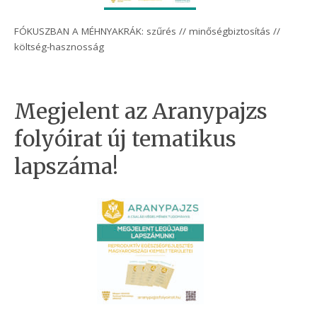
FÓKUSZBAN A MÉHNYAKRÁK: szűrés // minőségbiztosítás //
költség-hasznosság
Megjelent az Aranypajzs
folyóirat új tematikus
lapszáma!