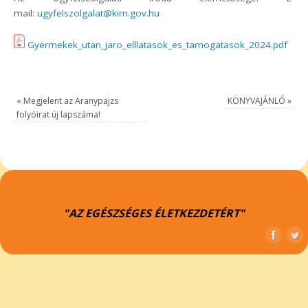
mail:
ugyfelszolgalat@kim.gov.hu
Gyermekek_utan_jaro_elllatasok_es_tamogatasok_2024.pdf
«
Megjelent az Aranypajzs
KÖNYVAJÁNLÓ
»
folyóirat új lapszáma!
"AZ EGÉSZSÉGES ÉLETKEZDETÉRT"