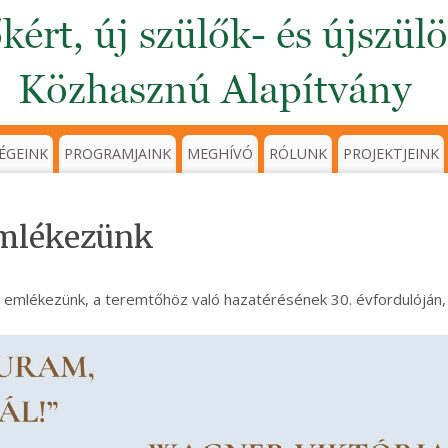
ÉGEINK
PROGRAMJAINK
MEGHÍVÓ
RÓLUNK
PROJEKTJEINK
emlékezünk
re emlékezünk, a teremtőhöz való hazatérésének 30. évfordulójá