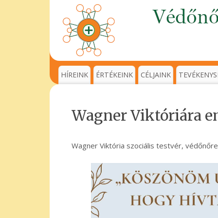
HÍREINK
ÉRTÉKEINK
CÉLJAINK
TEVÉKENYS
Wagner Viktóriára 
Wagner Viktória szociális testvér, védőnő