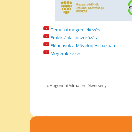
Temetői megemlékezés
Emléktábla koszorúzás
Előadások a Művelődési házban
Megemlékezés
«
Hugonnai Vilma emlékverseny